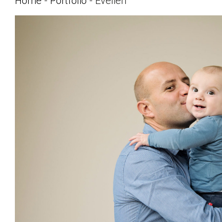
Home
-
Portfolio
-
Evelien